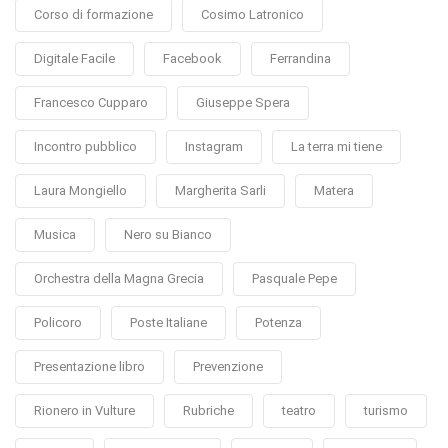
Corso di formazione
Cosimo Latronico
Digitale Facile
Facebook
Ferrandina
Francesco Cupparo
Giuseppe Spera
Incontro pubblico
Instagram
La terra mi tiene
Laura Mongiello
Margherita Sarli
Matera
Musica
Nero su Bianco
Orchestra della Magna Grecia
Pasquale Pepe
Policoro
Poste Italiane
Potenza
Presentazione libro
Prevenzione
Rionero in Vulture
Rubriche
teatro
turismo