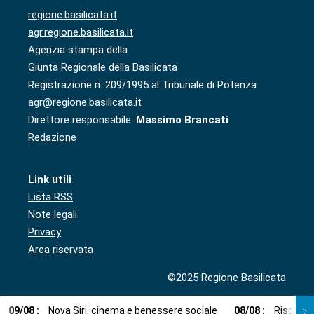
regione.basilicata.it
agr.regione.basilicata.it
Agenzia stampa della
Giunta Regionale della Basilicata
Registrazione n. 209/1995 al Tribunale di Potenza
agr@regione.basilicata.it
Direttore responsabile:
Massimo Brancati
Redazione
Link utili
Lista RSS
Note legali
Privacy
Area riservata
©2025 Regione Basilicata
09
/
08
:
Nova Siri, cinema e benessere sociale
08
/
08
:
Risorse i