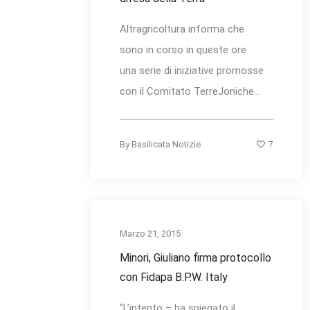
Altragricoltura informa che
sono in corso in queste ore
una serie di iniziative promosse
con il Comitato TerreJoniche...
7
By
Basilicata Notizie
Marzo 21, 2015
Minori, Giuliano firma protocollo
con Fidapa B.P.W. Italy
“L’intento – ha spiegato il