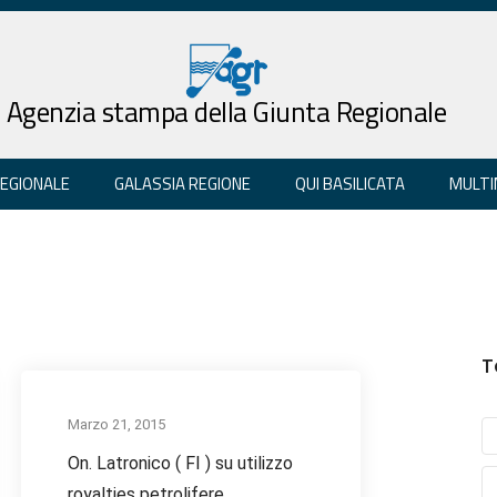
Agenzia stampa della Giunta Regionale
REGIONALE
GALASSIA REGIONE
QUI BASILICATA
MULTI
T
Marzo 21, 2015
On. Latronico ( FI ) su utilizzo
royalties petrolifere