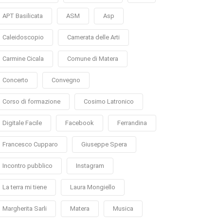
APT Basilicata
ASM
Asp
Caleidoscopio
Camerata delle Arti
Carmine Cicala
Comune di Matera
Concerto
Convegno
Corso di formazione
Cosimo Latronico
Digitale Facile
Facebook
Ferrandina
Francesco Cupparo
Giuseppe Spera
Incontro pubblico
Instagram
La terra mi tiene
Laura Mongiello
Margherita Sarli
Matera
Musica