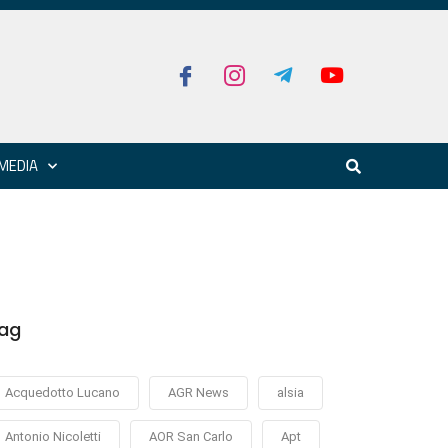
MEDIA
ag
Acquedotto Lucano
AGR News
alsia
Antonio Nicoletti
AOR San Carlo
Apt