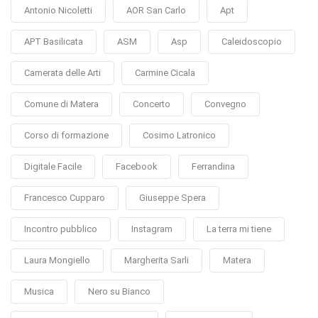
Antonio Nicoletti
AOR San Carlo
Apt
APT Basilicata
ASM
Asp
Caleidoscopio
Camerata delle Arti
Carmine Cicala
Comune di Matera
Concerto
Convegno
Corso di formazione
Cosimo Latronico
Digitale Facile
Facebook
Ferrandina
Francesco Cupparo
Giuseppe Spera
Incontro pubblico
Instagram
La terra mi tiene
Laura Mongiello
Margherita Sarli
Matera
Musica
Nero su Bianco