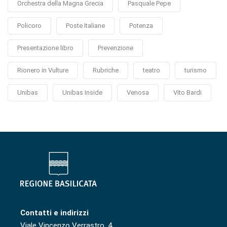
Orchestra della Magna Grecia
Pasquale Pepe
Policoro
Poste Italiane
Potenza
Presentazione libro
Prevenzione
Rionero in Vulture
Rubriche
teatro
turismo
Unibas
Unibas Inside
Venosa
Vito Bardi
Contatti e indirizzi
Viale Vincenzo Verrastro, 4