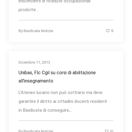
insufficienti le ricadute occupazionali
prodotte...
9
By
Basilicata Notizie
Dicembre 11, 2013
Unibas, Flc Cgil su corsi di abilitazione
all’insegnamento
L’Ateneo lucano non può sottrarsi ma deve
garantire il diritto ai cittadini docenti residenti
in Basilicata di conseguire,...
10
By
Basilicata Notizie