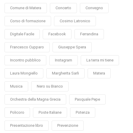
Comune di Matera
Concerto
Convegno
Corso di formazione
Cosimo Latronico
Digitale Facile
Facebook
Ferrandina
Francesco Cupparo
Giuseppe Spera
Incontro pubblico
Instagram
La terra mi tiene
Laura Mongiello
Margherita Sarli
Matera
Musica
Nero su Bianco
Orchestra della Magna Grecia
Pasquale Pepe
Policoro
Poste Italiane
Potenza
Presentazione libro
Prevenzione