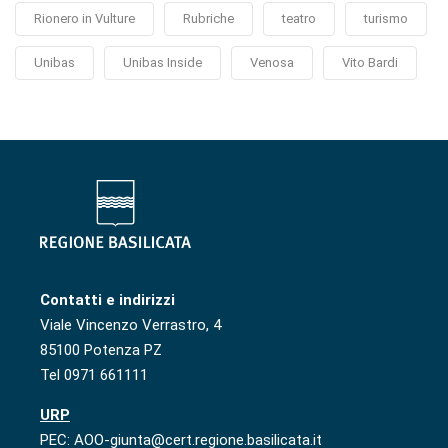
Rionero in Vulture
Rubriche
teatro
turismo
Unibas
Unibas Inside
Venosa
Vito Bardi
Contatti e indirizzi
Viale Vincenzo Verrastro, 4
85100 Potenza PZ
Tel 0971 661111
URP
PEC: AOO-giunta@cert.regione.basilicata.it