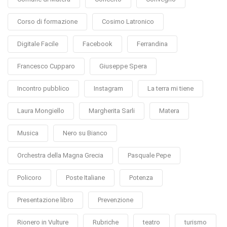
Corso di formazione
Cosimo Latronico
Digitale Facile
Facebook
Ferrandina
Francesco Cupparo
Giuseppe Spera
Incontro pubblico
Instagram
La terra mi tiene
Laura Mongiello
Margherita Sarli
Matera
Musica
Nero su Bianco
Orchestra della Magna Grecia
Pasquale Pepe
Policoro
Poste Italiane
Potenza
Presentazione libro
Prevenzione
Rionero in Vulture
Rubriche
teatro
turismo