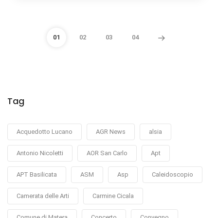
01
02
03
04
Tag
Acquedotto Lucano
AGR News
alsia
Antonio Nicoletti
AOR San Carlo
Apt
APT Basilicata
ASM
Asp
Caleidoscopio
Camerata delle Arti
Carmine Cicala
Comune di Matera
Concerto
Convegno