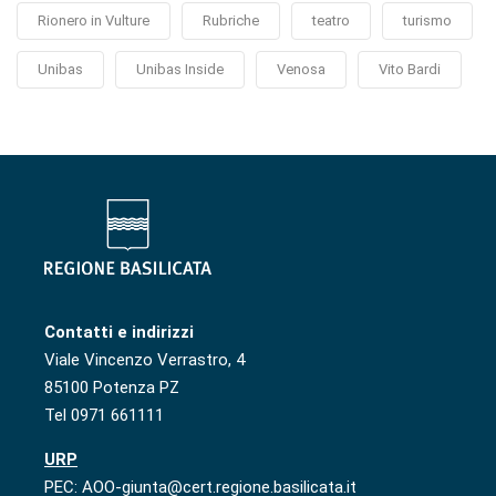
Rionero in Vulture
Rubriche
teatro
turismo
Unibas
Unibas Inside
Venosa
Vito Bardi
Contatti e indirizzi
Viale Vincenzo Verrastro, 4
85100 Potenza PZ
Tel 0971 661111
URP
PEC: AOO-giunta@cert.regione.basilicata.it