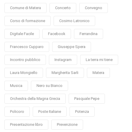
Comune di Matera
Concerto
Convegno
Corso di formazione
Cosimo Latronico
Digitale Facile
Facebook
Ferrandina
Francesco Cupparo
Giuseppe Spera
Incontro pubblico
Instagram
La terra mi tiene
Laura Mongiello
Margherita Sarli
Matera
Musica
Nero su Bianco
Orchestra della Magna Grecia
Pasquale Pepe
Policoro
Poste Italiane
Potenza
Presentazione libro
Prevenzione