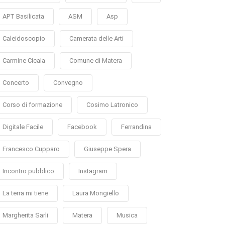
APT Basilicata
ASM
Asp
Caleidoscopio
Camerata delle Arti
Carmine Cicala
Comune di Matera
Concerto
Convegno
Corso di formazione
Cosimo Latronico
Digitale Facile
Facebook
Ferrandina
Francesco Cupparo
Giuseppe Spera
Incontro pubblico
Instagram
La terra mi tiene
Laura Mongiello
Margherita Sarli
Matera
Musica