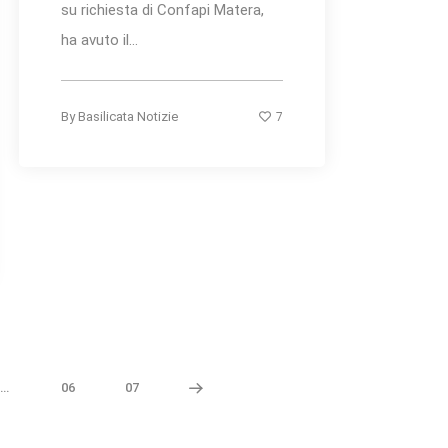
su richiesta di Confapi Matera,
ha avuto il...
7
By
Basilicata Notizie
…
06
07