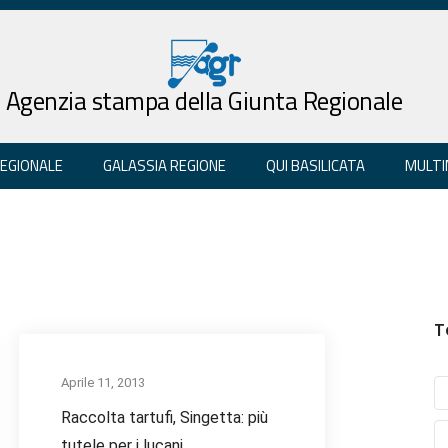
Agenzia stampa della Giunta Regionale
REGIONALE
GALASSIA REGIONE
QUI BASILICATA
MULTI
T
Aprile 11, 2013
Raccolta tartufi, Singetta: più
tutele per i lucani