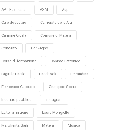
APT Basilicata
ASM
Asp
Caleidoscopio
Camerata delle Arti
Carmine Cicala
Comune di Matera
Concerto
Convegno
Corso di formazione
Cosimo Latronico
Digitale Facile
Facebook
Ferrandina
Francesco Cupparo
Giuseppe Spera
Incontro pubblico
Instagram
La terra mi tiene
Laura Mongiello
Margherita Sarli
Matera
Musica