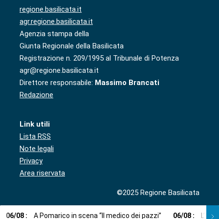
regione.basilicata.it
agr.regione.basilicata.it
Agenzia stampa della
Giunta Regionale della Basilicata
Registrazione n. 209/1995 al Tribunale di Potenza
agr@regione.basilicata.it
Direttore responsabile:
Massimo Brancati
Redazione
Link utili
Lista RSS
Note legali
Privacy
Area riservata
©2025 Regione Basilicata
06
/
08
:
A Pomarico in scena “Il medico dei pazzi”
06
/
08
:
L’Orc