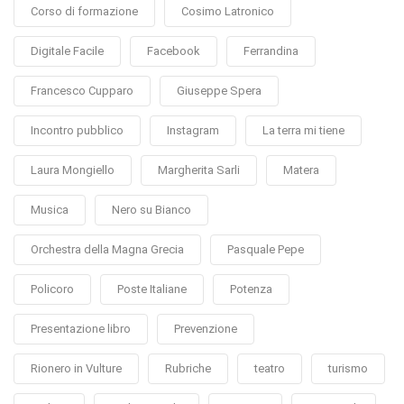
Corso di formazione
Cosimo Latronico
Digitale Facile
Facebook
Ferrandina
Francesco Cupparo
Giuseppe Spera
Incontro pubblico
Instagram
La terra mi tiene
Laura Mongiello
Margherita Sarli
Matera
Musica
Nero su Bianco
Orchestra della Magna Grecia
Pasquale Pepe
Policoro
Poste Italiane
Potenza
Presentazione libro
Prevenzione
Rionero in Vulture
Rubriche
teatro
turismo