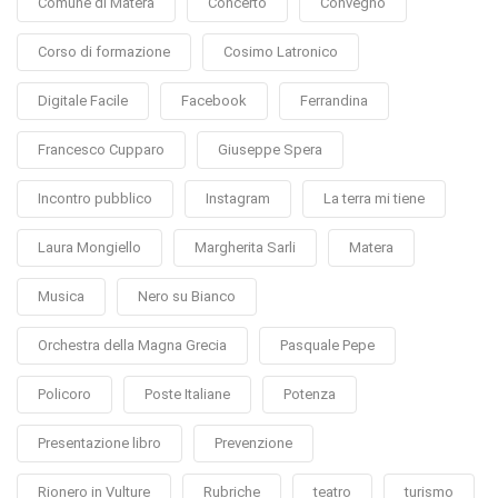
Comune di Matera
Concerto
Convegno
Corso di formazione
Cosimo Latronico
Digitale Facile
Facebook
Ferrandina
Francesco Cupparo
Giuseppe Spera
Incontro pubblico
Instagram
La terra mi tiene
Laura Mongiello
Margherita Sarli
Matera
Musica
Nero su Bianco
Orchestra della Magna Grecia
Pasquale Pepe
Policoro
Poste Italiane
Potenza
Presentazione libro
Prevenzione
Rionero in Vulture
Rubriche
teatro
turismo