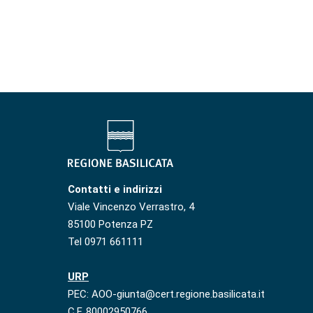
Contatti e indirizzi
Viale Vincenzo Verrastro, 4
85100 Potenza PZ
Tel 0971 661111
URP
PEC: AOO-giunta@cert.regione.basilicata.it
C.F. 80002950766