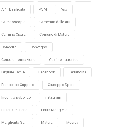
APT Basilicata
ASM
Asp
Caleidoscopio
Camerata delle Arti
Carmine Cicala
Comune di Matera
Concerto
Convegno
Corso di formazione
Cosimo Latronico
Digitale Facile
Facebook
Ferrandina
Francesco Cupparo
Giuseppe Spera
Incontro pubblico
Instagram
La terra mi tiene
Laura Mongiello
Margherita Sarli
Matera
Musica