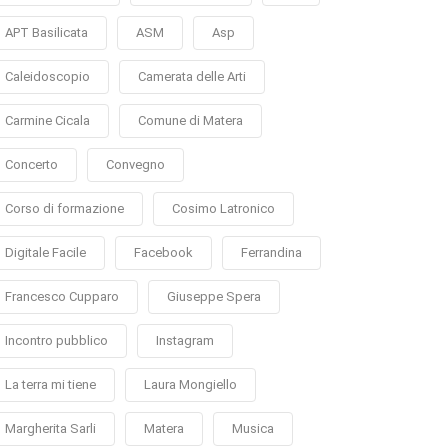
APT Basilicata
ASM
Asp
Caleidoscopio
Camerata delle Arti
Carmine Cicala
Comune di Matera
Concerto
Convegno
Corso di formazione
Cosimo Latronico
Digitale Facile
Facebook
Ferrandina
Francesco Cupparo
Giuseppe Spera
Incontro pubblico
Instagram
La terra mi tiene
Laura Mongiello
Margherita Sarli
Matera
Musica