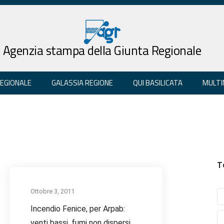
Agenzia stampa della Giunta Regionale
REGIONALE
GALASSIA REGIONE
QUI BASILICATA
MULTI
T
Ottobre 3, 2011
Incendio Fenice, per Arpab:
venti bassi, fumi non dispersi