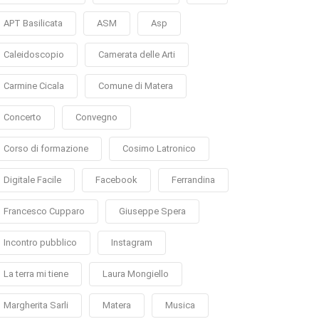
APT Basilicata
ASM
Asp
Caleidoscopio
Camerata delle Arti
Carmine Cicala
Comune di Matera
Concerto
Convegno
Corso di formazione
Cosimo Latronico
Digitale Facile
Facebook
Ferrandina
Francesco Cupparo
Giuseppe Spera
Incontro pubblico
Instagram
La terra mi tiene
Laura Mongiello
Margherita Sarli
Matera
Musica