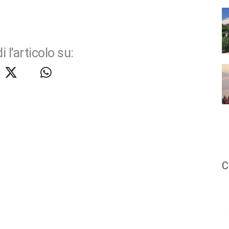
i l'articolo su:
C