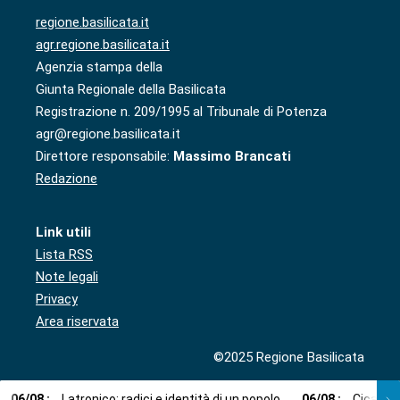
regione.basilicata.it
agr.regione.basilicata.it
Agenzia stampa della
Giunta Regionale della Basilicata
Registrazione n. 209/1995 al Tribunale di Potenza
agr@regione.basilicata.it
Direttore responsabile:
Massimo Brancati
Redazione
Link utili
Lista RSS
Note legali
Privacy
Area riservata
©2025 Regione Basilicata
06
/
08
:
Latronico: radici e identità di un popolo
06
/
08
:
Cicala: 