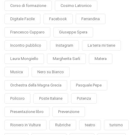
Corso di formazione
Cosimo Latronico
Digitale Facile
Facebook
Ferrandina
Francesco Cupparo
Giuseppe Spera
Incontro pubblico
Instagram
La terra mi tiene
Laura Mongiello
Margherita Sarli
Matera
Musica
Nero su Bianco
Orchestra della Magna Grecia
Pasquale Pepe
Policoro
Poste Italiane
Potenza
Presentazione libro
Prevenzione
Rionero in Vulture
Rubriche
teatro
turismo