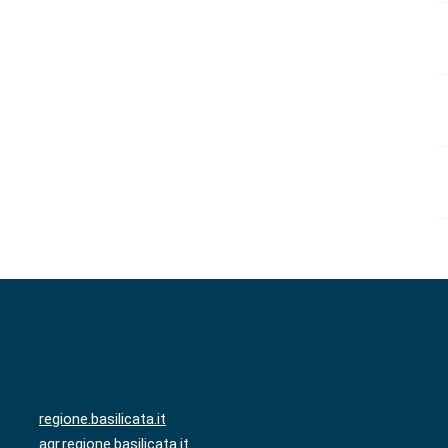
regione.basilicata.it
agr.regione.basilicata.it