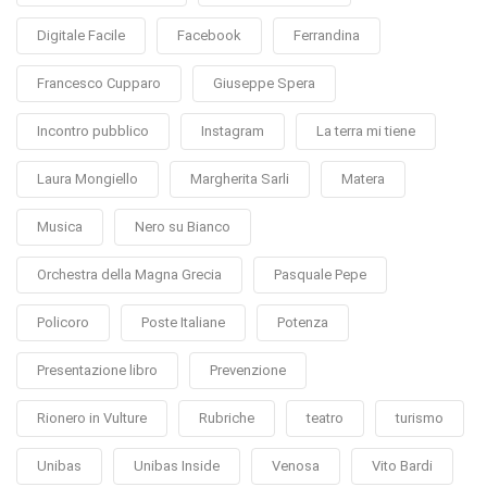
Digitale Facile
Facebook
Ferrandina
Francesco Cupparo
Giuseppe Spera
Incontro pubblico
Instagram
La terra mi tiene
Laura Mongiello
Margherita Sarli
Matera
Musica
Nero su Bianco
Orchestra della Magna Grecia
Pasquale Pepe
Policoro
Poste Italiane
Potenza
Presentazione libro
Prevenzione
Rionero in Vulture
Rubriche
teatro
turismo
Unibas
Unibas Inside
Venosa
Vito Bardi