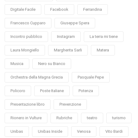
Digitale Facile
Facebook
Ferrandina
Francesco Cupparo
Giuseppe Spera
Incontro pubblico
Instagram
La terra mi tiene
Laura Mongiello
Margherita Sarli
Matera
Musica
Nero su Bianco
Orchestra della Magna Grecia
Pasquale Pepe
Policoro
Poste Italiane
Potenza
Presentazione libro
Prevenzione
Rionero in Vulture
Rubriche
teatro
turismo
Unibas
Unibas Inside
Venosa
Vito Bardi