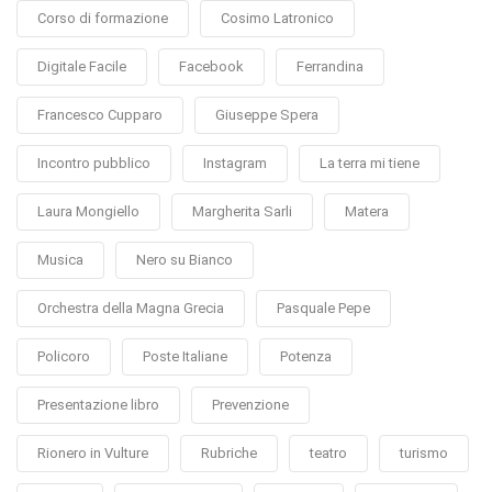
Corso di formazione
Cosimo Latronico
Digitale Facile
Facebook
Ferrandina
Francesco Cupparo
Giuseppe Spera
Incontro pubblico
Instagram
La terra mi tiene
Laura Mongiello
Margherita Sarli
Matera
Musica
Nero su Bianco
Orchestra della Magna Grecia
Pasquale Pepe
Policoro
Poste Italiane
Potenza
Presentazione libro
Prevenzione
Rionero in Vulture
Rubriche
teatro
turismo