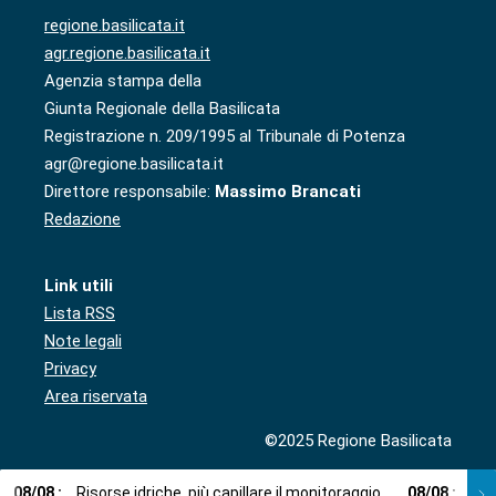
regione.basilicata.it
agr.regione.basilicata.it
Agenzia stampa della
Giunta Regionale della Basilicata
Registrazione n. 209/1995 al Tribunale di Potenza
agr@regione.basilicata.it
Direttore responsabile:
Massimo Brancati
Redazione
Link utili
Lista RSS
Note legali
Privacy
Area riservata
©2025 Regione Basilicata
08
/
08
:
Risorse idriche, più capillare il monitoraggio
08
/
08
:
Cup