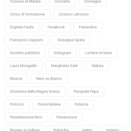
Comune di Matera
Concerto
Convegno
Corso di formazione
Cosimo Latronico
Digitale Facile
Facebook
Ferrandina
Francesco Cupparo
Giuseppe Spera
Incontro pubblico
Instagram
La terra mi tiene
Laura Mongiello
Margherita Sarli
Matera
Musica
Nero su Bianco
Orchestra della Magna Grecia
Pasquale Pepe
Policoro
Poste Italiane
Potenza
Presentazione libro
Prevenzione
Rionero in Vulture
Rubriche
teatro
turismo