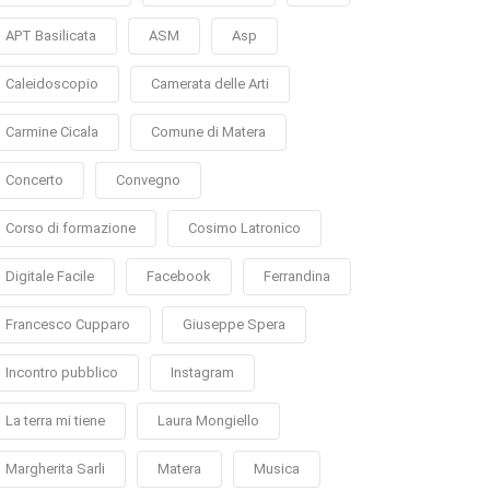
APT Basilicata
ASM
Asp
Caleidoscopio
Camerata delle Arti
Carmine Cicala
Comune di Matera
Concerto
Convegno
Corso di formazione
Cosimo Latronico
Digitale Facile
Facebook
Ferrandina
Francesco Cupparo
Giuseppe Spera
Incontro pubblico
Instagram
La terra mi tiene
Laura Mongiello
Margherita Sarli
Matera
Musica