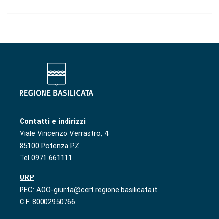
Contatti e indirizzi
Viale Vincenzo Verrastro, 4
85100 Potenza PZ
Tel 0971 661111
URP
PEC: AOO-giunta@cert.regione.basilicata.it
C.F. 80002950766