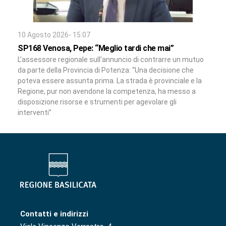
10 Agosto 2026- 15:07
SP168 Venosa, Pepe: “Meglio tardi che mai”
L’assessore regionale sull’annuncio di contrarre un mutuo
da parte della Provincia di Potenza: “Una decisione che
poteva essere assunta prima. La strada è provinciale e la
Regione, pur non avendone la competenza, ha messo a
disposizione risorse e strumenti per agevolare gli
interventi”
Contatti e indirizzi