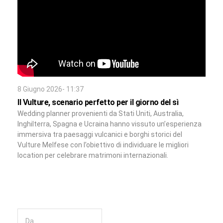
8 Giugno 2026- 11:37
Il Vulture, scenario perfetto per il giorno del sì
Wedding planner provenienti da Stati Uniti, Australia,
Inghilterra, Spagna e Ucraina hanno vissuto un’esperienza
immersiva tra paesaggi vulcanici e borghi storici del
Vulture Melfese con l’obiettivo di individuare le migliori
location per celebrare matrimoni internazionali.