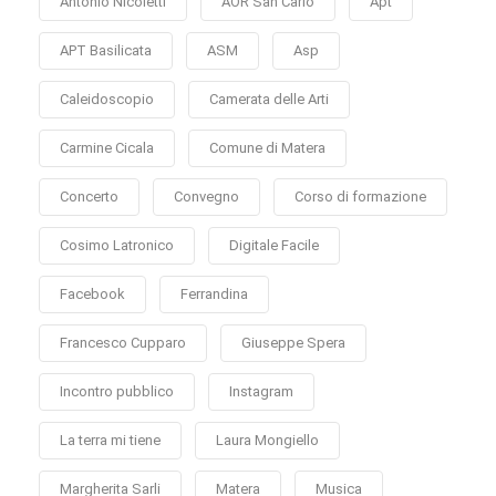
Antonio Nicoletti
AOR San Carlo
Apt
APT Basilicata
ASM
Asp
Caleidoscopio
Camerata delle Arti
Carmine Cicala
Comune di Matera
Concerto
Convegno
Corso di formazione
Cosimo Latronico
Digitale Facile
Facebook
Ferrandina
Francesco Cupparo
Giuseppe Spera
Incontro pubblico
Instagram
La terra mi tiene
Laura Mongiello
Margherita Sarli
Matera
Musica