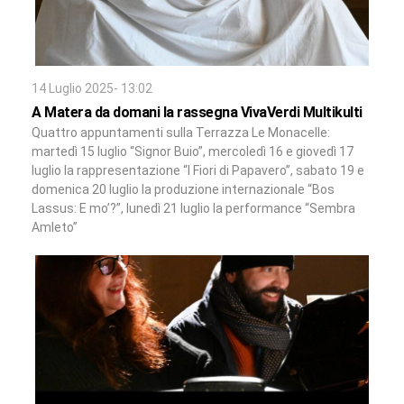
14 Luglio 2025- 13:02
A Matera da domani la rassegna VivaVerdi Multikulti
Quattro appuntamenti sulla Terrazza Le Monacelle:
martedì 15 luglio “Signor Buio”, mercoledì 16 e giovedì 17
luglio la rappresentazione “I Fiori di Papavero”, sabato 19 e
domenica 20 luglio la produzione internazionale “Bos
Lassus: E mo’?”, lunedì 21 luglio la performance “Sembra
Amleto”