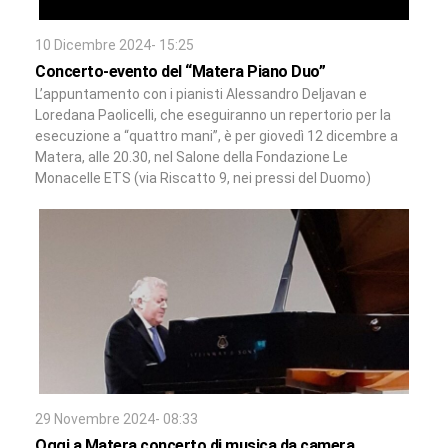
10 Dicembre 2024- 15:25
Concerto-evento del “Matera Piano Duo”
L’appuntamento con i pianisti Alessandro Deljavan e
Loredana Paolicelli, che eseguiranno un repertorio per la
esecuzione a “quattro mani”, è per giovedì 12 dicembre a
Matera, alle 20.30, nel Salone della Fondazione Le
Monacelle ETS (via Riscatto 9, nei pressi del Duomo)
29 Novembre 2024- 08:33
Oggi a Matera concerto di musica da camera