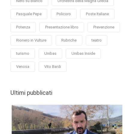
Nero su Bianco
Orchestra della Magna Grecia
Pasquale Pepe
Policoro
Poste Italiane
Potenza
Presentazione libro
Prevenzione
Rionero in Vulture
Rubriche
teatro
turismo
Unibas
Unibas Inside
Venosa
Vito Bardi
Ultimi pubblicati