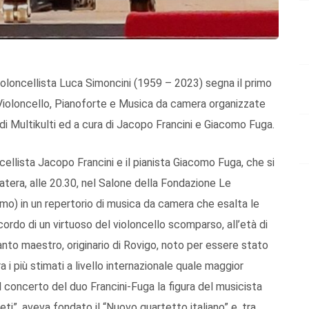
oloncellista Luca Simoncini (1959 – 2023) segna il primo
 Violoncello, Pianoforte e Musica da camera organizzate
di Multikulti ed a cura di Jacopo Francini e Giacomo Fuga.
ncellista Jacopo Francini e il pianista Giacomo Fuga, che si
tera, alle 20.30, nel Salone della Fondazione Le
mo) in un repertorio di musica da camera che esalta le
cordo di un virtuoso del violoncello scomparso, all’età di
anto maestro, originario di Rovigo, noto per essere stato
ra i più stimati a livello internazionale quale maggior
l concerto del duo Francini-Fuga la figura del musicista
ti”, aveva fondato il “Nuovo quartetto italiano” e, tra