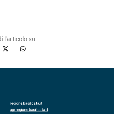
i l'articolo su:
regione.basilicata.it
agr.regione.basilicata.it