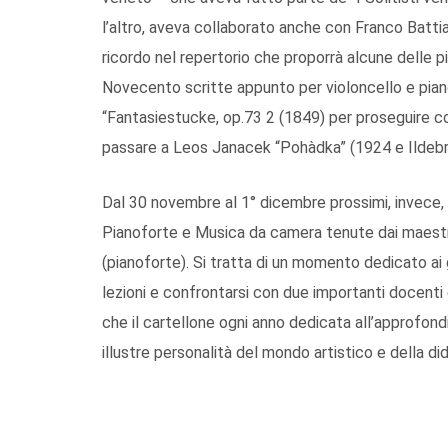
l’altro, aveva collaborato anche con Franco Batti
ricordo nel repertorio che proporrà alcune delle pi
Novecento scritte appunto per violoncello e pian
“Fantasiestucke, op.73 2 (1849) per proseguire c
passare a Leos Janacek “Pohàdka” (1924 e Ildebra
Dal 30 novembre al 1° dicembre prossimi, invece, s
Pianoforte e Musica da camera tenute dai maestr
(pianoforte). Si tratta di un momento dedicato ai g
lezioni e confrontarsi con due importanti docenti 
che il cartellone ogni anno dedicata all’approfo
illustre personalità del mondo artistico e della di