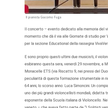
Il pianista Giacomo Fuga
Il concerto – evento dedicato alla memoria del vi
momento che dà il via alle Giornate di studio per
per la sezione Educational della rassegna VivaVer
E sono proprio questi ultimi due musicisti, il violo
esibiranno questa sera, venerdì 29 novembre, a Ma
Monacelle ETS (via Riscatto 9, nei pressi del Duo
peculiarità di questa formazione strumentale in ri
64 anni, lo scorso anno: Luca Simoncini. Un compi
uno dei più grandi violoncellisti mondiali, didatta t
esponente della Scuola italiana di Violoncello. Ne
veneto – che aveva fatto parte de “I Solitisti vene