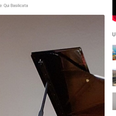
e:
Qui Basilicata
U