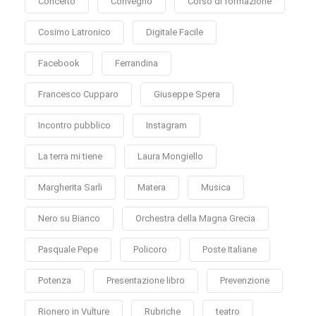
Concerto
Convegno
Corso di formazione
Cosimo Latronico
Digitale Facile
Facebook
Ferrandina
Francesco Cupparo
Giuseppe Spera
Incontro pubblico
Instagram
La terra mi tiene
Laura Mongiello
Margherita Sarli
Matera
Musica
Nero su Bianco
Orchestra della Magna Grecia
Pasquale Pepe
Policoro
Poste Italiane
Potenza
Presentazione libro
Prevenzione
Rionero in Vulture
Rubriche
teatro