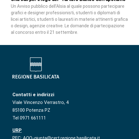
Un Avviso pubblico dell’Alsia al quale possono partecipare
grafici e designer professionisti, studenti o diplomati di
licei artistici, studenti o laureati in materie attinenti grafica
o design, agenzie creative. Le domande di partecipazione
al concorso entro il 21 settembre.
Contatti e indirizzi
Viale Vincenzo Verrastro, 4
85100 Potenza PZ
Tel 0971 661111
URP
PEC: AOO-giunta@cert.regione.basilicata.it