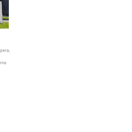
Spera,
rime
a