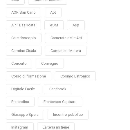
AOR San Carlo
Apt
APT Basilicata
ASM
Asp
Caleidoscopio
Camerata delle Arti
Carmine Cicala
Comune di Matera
Concerto
Convegno
Corso di formazione
Cosimo Latronico
Digitale Facile
Facebook
Ferrandina
Francesco Cupparo
Giuseppe Spera
Incontro pubblico
Instagram
La terra mi tiene