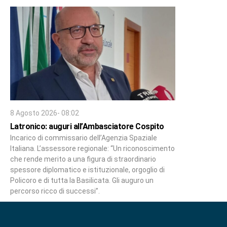
8 Agosto 2026- 08:02
Latronico: auguri all’Ambasciatore Cospito
Incarico di commissario dell’Agenzia Spaziale
Italiana. L’assessore regionale: “Un riconoscimento
che rende merito a una figura di straordinario
spessore diplomatico e istituzionale, orgoglio di
Policoro e di tutta la Basilicata. Gli auguro un
percorso ricco di successi”.