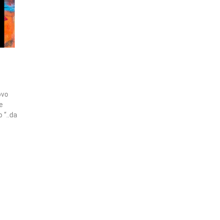
ovo
e
 “..da