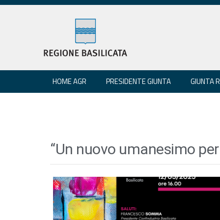
HOME AGR
PRESIDENTE GIUNTA
GIUNTA 
“Un nuovo umanesimo per o