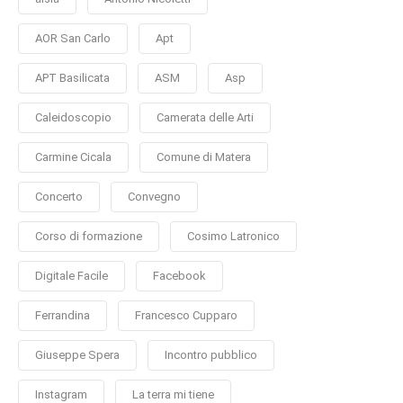
AOR San Carlo
Apt
APT Basilicata
ASM
Asp
Caleidoscopio
Camerata delle Arti
Carmine Cicala
Comune di Matera
Concerto
Convegno
Corso di formazione
Cosimo Latronico
Digitale Facile
Facebook
Ferrandina
Francesco Cupparo
Giuseppe Spera
Incontro pubblico
Instagram
La terra mi tiene