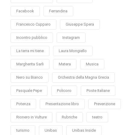
Facebook
Ferrandina
Francesco Cupparo
Giuseppe Spera
Incontro pubblico
Instagram
La terra mi tiene
Laura Mongiello
Margherita Sarli
Matera
Musica
Nero su Bianco
Orchestra della Magna Grecia
Pasquale Pepe
Policoro
Poste Italiane
Potenza
Presentazione libro
Prevenzione
Rionero in Vulture
Rubriche
teatro
turismo
Unibas
Unibas Inside