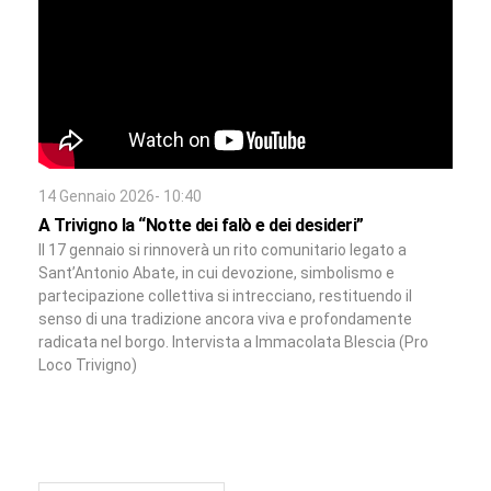
14 Gennaio 2026- 10:40
A Trivigno la “Notte dei falò e dei desideri”
Il 17 gennaio si rinnoverà un rito comunitario legato a
Sant’Antonio Abate, in cui devozione, simbolismo e
partecipazione collettiva si intrecciano, restituendo il
senso di una tradizione ancora viva e profondamente
radicata nel borgo. Intervista a Immacolata Blescia (Pro
Loco Trivigno)