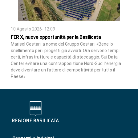
10 Agosto 2026- 12:09
FER X, nuove opportunità per la Basilicata
Marisol Cestari, a nome del Gruppo Cestari: «Bene lo
snellimento per i progetti già avviati. Ora servono tempi
certi, infrastrutture e capacità di stoccaggio. Sui Data
Center evitare una contrapposizione Nord-Sud: l’energia
deve diventare un fattore di competitività per tutto il
Paese»