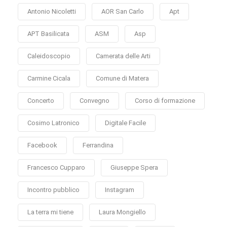
Antonio Nicoletti
AOR San Carlo
Apt
APT Basilicata
ASM
Asp
Caleidoscopio
Camerata delle Arti
Carmine Cicala
Comune di Matera
Concerto
Convegno
Corso di formazione
Cosimo Latronico
Digitale Facile
Facebook
Ferrandina
Francesco Cupparo
Giuseppe Spera
Incontro pubblico
Instagram
La terra mi tiene
Laura Mongiello