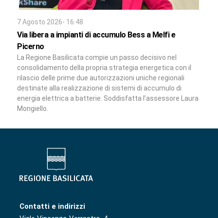
7 Agosto 2026- 16:48
Via libera a impianti di accumulo Bess a Melfi e
Picerno
La Regione Basilicata compie un passo decisivo nel
consolidamento della propria strategia energetica con il
rilascio delle prime due autorizzazioni uniche regionali
destinate alla realizzazione di sistemi di accumulo di
energia elettrica a batterie. Soddisfatta l’assessore Laura
Mongiello.
Contatti e indirizzi