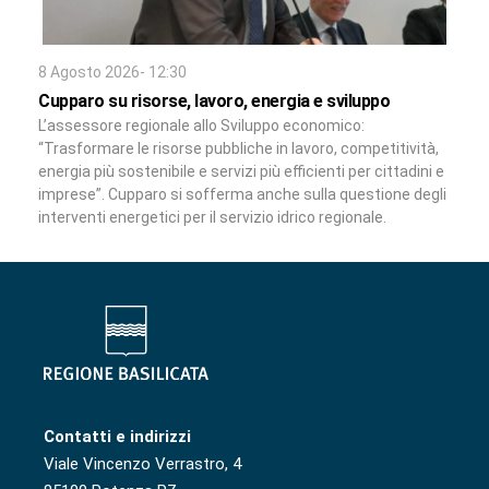
8 Agosto 2026- 12:30
Cupparo su risorse, lavoro, energia e sviluppo
L’assessore regionale allo Sviluppo economico:
“Trasformare le risorse pubbliche in lavoro, competitività,
energia più sostenibile e servizi più efficienti per cittadini e
imprese”. Cupparo si sofferma anche sulla questione degli
interventi energetici per il servizio idrico regionale.
Contatti e indirizzi
Viale Vincenzo Verrastro, 4