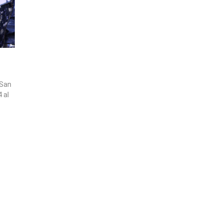
 San
 al