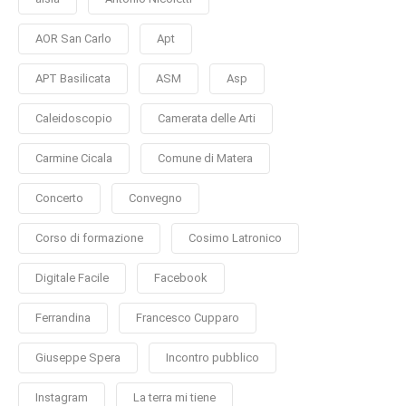
AOR San Carlo
Apt
APT Basilicata
ASM
Asp
Caleidoscopio
Camerata delle Arti
Carmine Cicala
Comune di Matera
Concerto
Convegno
Corso di formazione
Cosimo Latronico
Digitale Facile
Facebook
Ferrandina
Francesco Cupparo
Giuseppe Spera
Incontro pubblico
Instagram
La terra mi tiene