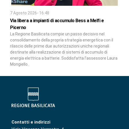
7 Agosto 2026- 16:48
Via libera a impianti di accumulo Bess a Melfi e
Picerno
La Regione Basilicata compie un passo decisivo nel
consolidamento della propria strategia energetica con il
rilascio delle prime due autorizzazioni uniche regionali
destinate alla realizzazione di sistemi di accumulo di
energia elettrica a batterie. Soddisfatta l’assessore Laura
Mongiello.
Contatti e indirizzi