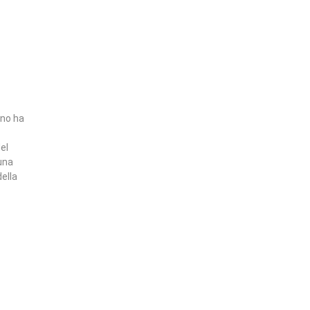
ano ha
el
una
ella