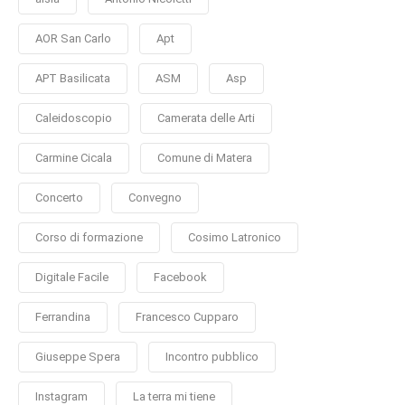
AOR San Carlo
Apt
APT Basilicata
ASM
Asp
Caleidoscopio
Camerata delle Arti
Carmine Cicala
Comune di Matera
Concerto
Convegno
Corso di formazione
Cosimo Latronico
Digitale Facile
Facebook
Ferrandina
Francesco Cupparo
Giuseppe Spera
Incontro pubblico
Instagram
La terra mi tiene