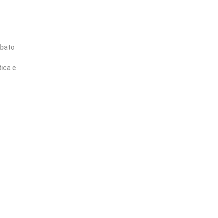
abato
tica e