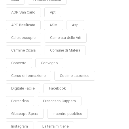
AOR San Carlo
Apt
APT Basilicata
ASM
Asp
Caleidoscopio
Camerata delle Arti
Carmine Cicala
Comune di Matera
Concerto
Convegno
Corso di formazione
Cosimo Latronico
Digitale Facile
Facebook
Ferrandina
Francesco Cupparo
Giuseppe Spera
Incontro pubblico
Instagram
La terra mi tiene