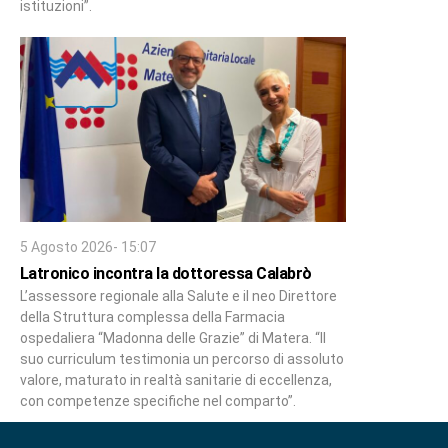
istituzioni”.
5 Agosto 2026- 15:07
Latronico incontra la dottoressa Calabrò
L’assessore regionale alla Salute e il neo Direttore
della Struttura complessa della Farmacia
ospedaliera “Madonna delle Grazie” di Matera. “Il
suo curriculum testimonia un percorso di assoluto
valore, maturato in realtà sanitarie di eccellenza,
con competenze specifiche nel comparto”.