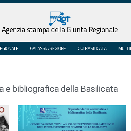
Agenzia stampa della Giunta Regionale
REGIONALE
GALASSIA REGIONE
QUI BASILICATA
MULTI
 e bibliografica della Basilicata