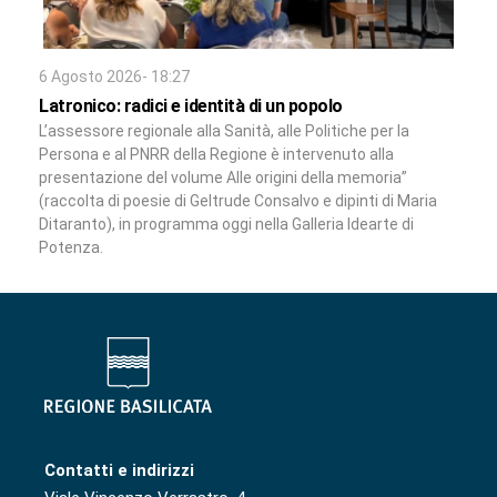
6 Agosto 2026- 18:27
Latronico: radici e identità di un popolo
L’assessore regionale alla Sanità, alle Politiche per la
Persona e al PNRR della Regione è intervenuto alla
presentazione del volume Alle origini della memoria”
(raccolta di poesie di Geltrude Consalvo e dipinti di Maria
Ditaranto), in programma oggi nella Galleria Idearte di
Potenza.
Contatti e indirizzi