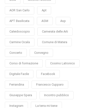
AOR San Carlo
Apt
APT Basilicata
ASM
Asp
Caleidoscopio
Camerata delle Arti
Carmine Cicala
Comune di Matera
Concerto
Convegno
Corso di formazione
Cosimo Latronico
Digitale Facile
Facebook
Ferrandina
Francesco Cupparo
Giuseppe Spera
Incontro pubblico
Instagram
La terra mi tiene