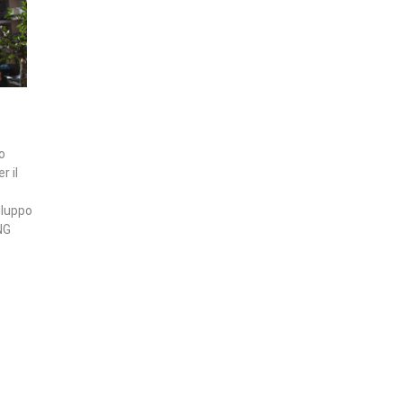
o
r il
iluppo
NG