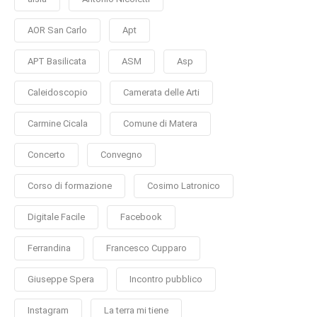
AOR San Carlo
Apt
APT Basilicata
ASM
Asp
Caleidoscopio
Camerata delle Arti
Carmine Cicala
Comune di Matera
Concerto
Convegno
Corso di formazione
Cosimo Latronico
Digitale Facile
Facebook
Ferrandina
Francesco Cupparo
Giuseppe Spera
Incontro pubblico
Instagram
La terra mi tiene