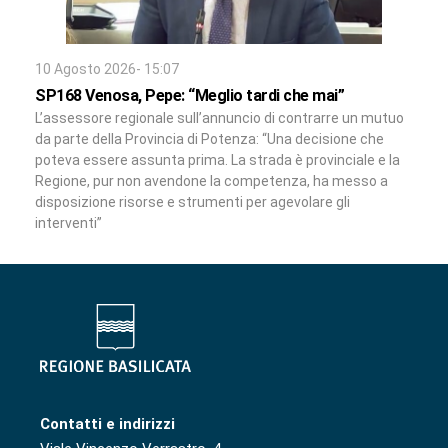
10 Agosto 2026- 15:07
SP168 Venosa, Pepe: “Meglio tardi che mai”
L’assessore regionale sull’annuncio di contrarre un mutuo
da parte della Provincia di Potenza: “Una decisione che
poteva essere assunta prima. La strada è provinciale e la
Regione, pur non avendone la competenza, ha messo a
disposizione risorse e strumenti per agevolare gli
interventi”
Contatti e indirizzi