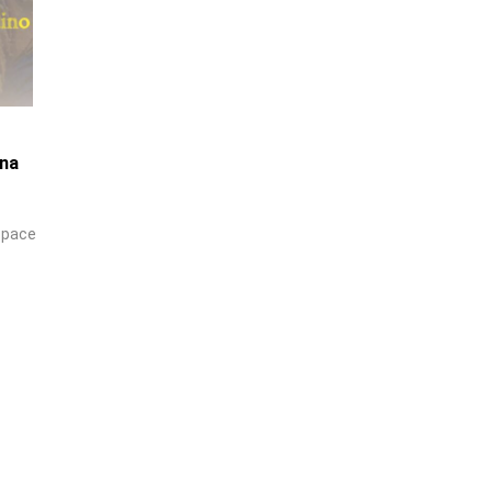
ina
i pace