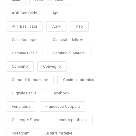
AOR San Carlo
Apt
APT Basilicata
ASM
Asp
Caleidoscopio
Camerata delle Arti
Carmine Cicala
Comune di Matera
Concerto
Convegno
Corso di formazione
Cosimo Latronico
Digitale Facile
Facebook
Ferrandina
Francesco Cupparo
Giuseppe Spera
Incontro pubblico
Instagram
La terra mi tiene