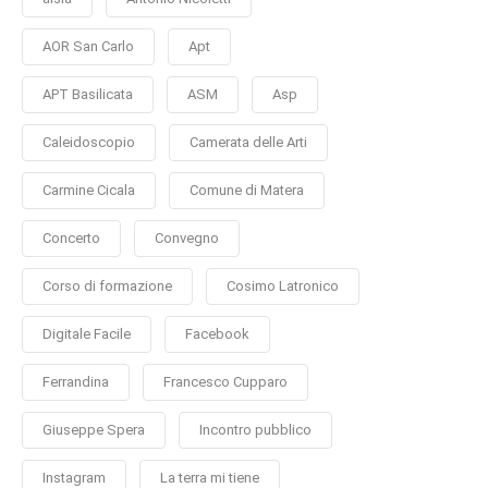
AOR San Carlo
Apt
APT Basilicata
ASM
Asp
Caleidoscopio
Camerata delle Arti
Carmine Cicala
Comune di Matera
Concerto
Convegno
Corso di formazione
Cosimo Latronico
Digitale Facile
Facebook
Ferrandina
Francesco Cupparo
Giuseppe Spera
Incontro pubblico
Instagram
La terra mi tiene