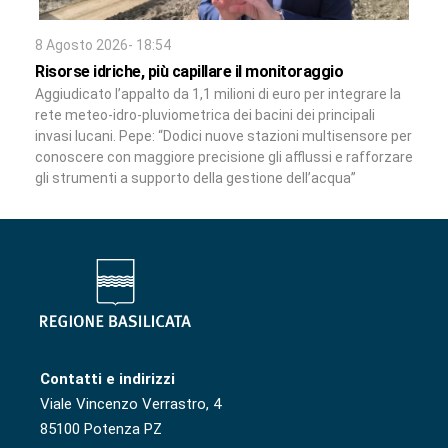
8 Agosto 2026- 18:54
Risorse idriche, più capillare il monitoraggio
Aggiudicato l’appalto da 1,1 milioni di euro per integrare la
rete meteo-idro-pluviometrica dei bacini dei principali
invasi lucani. Pepe: “Dodici nuove stazioni multisensore per
conoscere con maggiore precisione gli afflussi e rafforzare
gli strumenti a supporto della gestione dell’acqua”
Contatti e indirizzi
Viale Vincenzo Verrastro, 4
85100 Potenza PZ