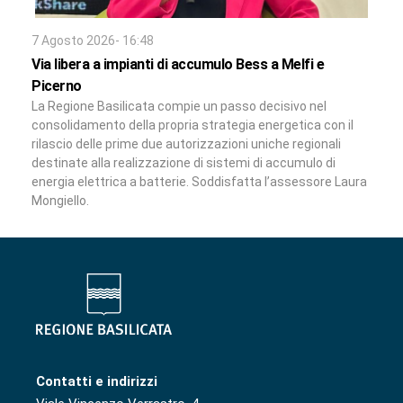
7 Agosto 2026- 16:48
Via libera a impianti di accumulo Bess a Melfi e
Picerno
La Regione Basilicata compie un passo decisivo nel
consolidamento della propria strategia energetica con il
rilascio delle prime due autorizzazioni uniche regionali
destinate alla realizzazione di sistemi di accumulo di
energia elettrica a batterie. Soddisfatta l’assessore Laura
Mongiello.
Contatti e indirizzi