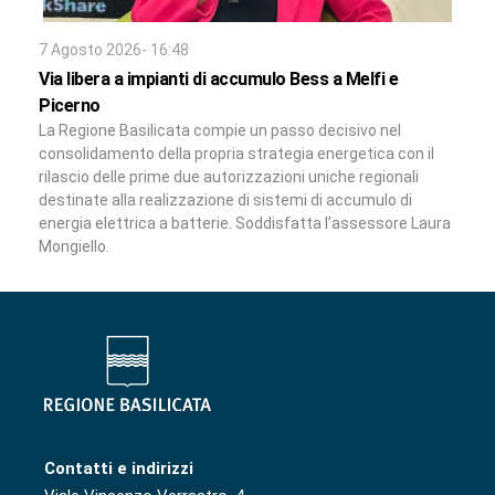
7 Agosto 2026- 16:48
Via libera a impianti di accumulo Bess a Melfi e
Picerno
La Regione Basilicata compie un passo decisivo nel
consolidamento della propria strategia energetica con il
rilascio delle prime due autorizzazioni uniche regionali
destinate alla realizzazione di sistemi di accumulo di
energia elettrica a batterie. Soddisfatta l’assessore Laura
Mongiello.
Contatti e indirizzi