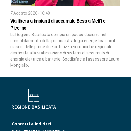
7 Agosto 2026- 16:48
Via libera a impianti di accumulo Bess a Melfi e
Picerno
La Regione Basilicata compie un passo decisivo nel
consolidamento della propria strategia energetica con il
rilascio delle prime due autorizzazioni uniche regionali
destinate alla realizzazione di sistemi di accumulo di
energia elettrica a batterie. Soddisfatta l’assessore Laura
Mongiello.
Contatti e indirizzi