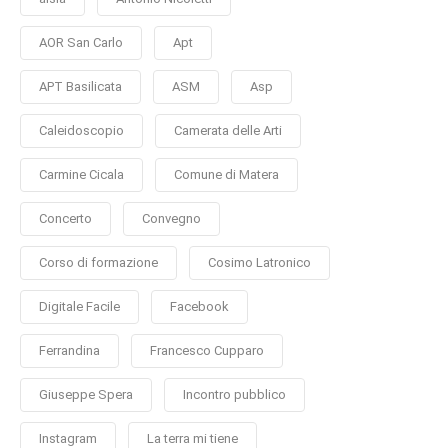
AOR San Carlo
Apt
APT Basilicata
ASM
Asp
Caleidoscopio
Camerata delle Arti
Carmine Cicala
Comune di Matera
Concerto
Convegno
Corso di formazione
Cosimo Latronico
Digitale Facile
Facebook
Ferrandina
Francesco Cupparo
Giuseppe Spera
Incontro pubblico
Instagram
La terra mi tiene