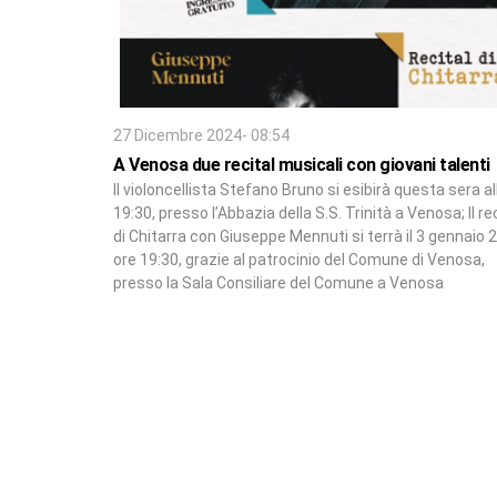
27 Dicembre 2024- 08:54
A Venosa due recital musicali con giovani talenti
Il violoncellista Stefano Bruno si esibirà questa sera al
19:30, presso l’Abbazia della S.S. Trinità a Venosa; Il re
di Chitarra con Giuseppe Mennuti si terrà il 3 gennaio 
ore 19:30, grazie al patrocinio del Comune di Venosa,
presso la Sala Consiliare del Comune a Venosa