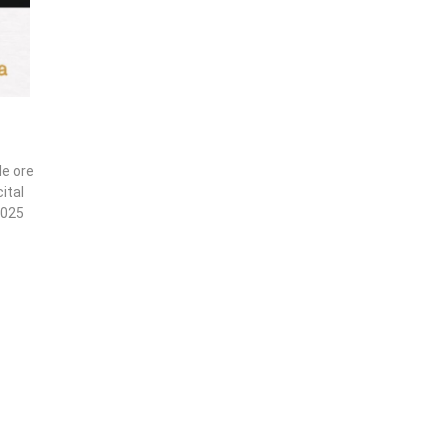
le ore
cital
2025