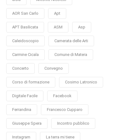
AOR San Carlo
Apt
APT Basilicata
ASM
Asp
Caleidoscopio
Camerata delle Arti
Carmine Cicala
Comune di Matera
Concerto
Convegno
Corso di formazione
Cosimo Latronico
Digitale Facile
Facebook
Ferrandina
Francesco Cupparo
Giuseppe Spera
Incontro pubblico
Instagram
La terra mi tiene